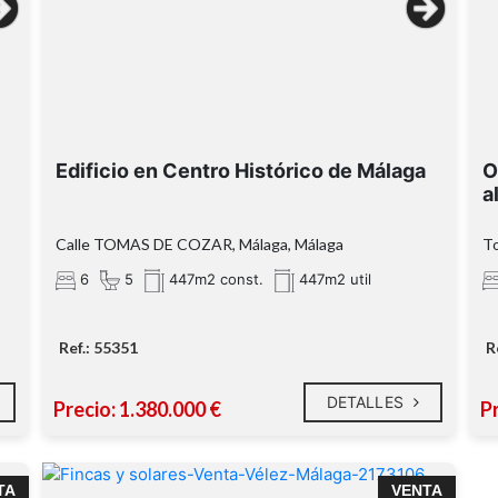
Edificio en Centro Histórico de Málaga
O
Tu refugio en Benajarafe te está esperando.
a
Calle TOMAS DE COZAR, Málaga, Málaga
To
6
5
447m2 const.
447m2 util
e
Ref.: 55351
R
DETALLES
Precio: 1.380.000 €
P
E
TA
VENTA