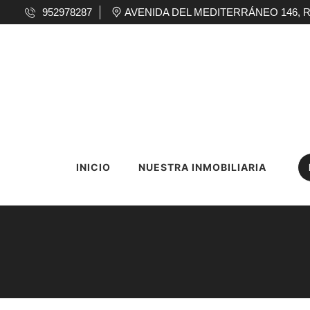
952978287
AVENIDA DEL MEDITERRÁNEO 146, RINC
INICIO
NUESTRA INMOBILIARIA