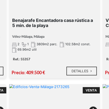
dos amplios dormitorios
Benajarafe Encantadora casa rústica a
V
5 min. de la playa
C
a
Vélez-Málaga, Málaga
Má
coqueto porche
2
1
3809m2 parc.
102.58m2 const.
69.96m2 util
maravillosas vistas al mar
Ref.: 55357
R
árboles frutales
DETALLES
Precio: 409.500 €
P
piscina privada
r
(alberca de 39m
TA
VENTA
1,5 km de la playa