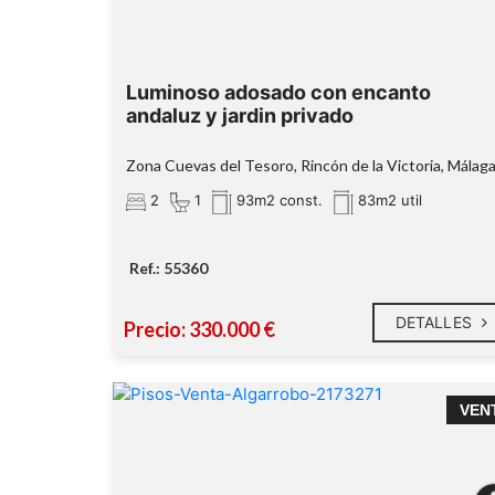
Luminoso adosado con encanto
andaluz y jardin privado
Zona Cuevas del Tesoro, Rincón de la Victoria, Málag
2
1
93m2 const.
83m2 util
Ref.: 55360
DETALLES
Precio: 330.000 €
Ático en venta en Algarrobo Costa – Sol, ma
VEN
y comodidad a un paso de la playa