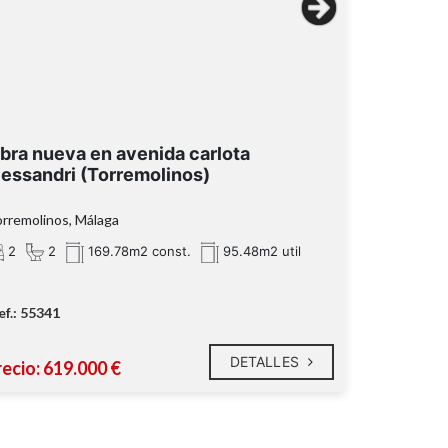
bra nueva en avenida carlota
lessandri (Torremolinos)
rremolinos, Málaga
2
2
169.78m2 const.
95.48m2 util
ef.: 55341
DETALLES
recio: 619.000 €