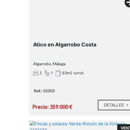
Piscina comunitaria.
Pista de pádel.
Atico en Algarrobo Costa
Pista de tenis.
Zona bar.
Ambiente tranquilo y familiar.
Algarrobo, Málaga
2
1
63m2 const.
1,3 km de la playa d
Rincón de la Victoria
Ref.: 55353
DETALLES
Precio: 359.000 €
¡PARCELA URBANA CON POSIBILIDAD D
VEN