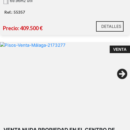
69.96m2 util
piscina privada (alberca de
39m
Ref.: 55357
1,5 km de la playa
DETALLES
Precio: 409.500 €
VENTA
Tu refugio en Benajarafe te está esperando.
VENTA NUDA PROPIEDAD EN EL CENTRO DE