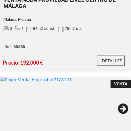
MÁLAGA
Málaga, Málaga
3
1
94m2 const.
79m2 util
Ref.: 55355
DETALLES
Precio: 192.000 €
Ático en venta en Algarrobo Costa – Sol, mar y
VENTA
comodidad a un paso de la playa