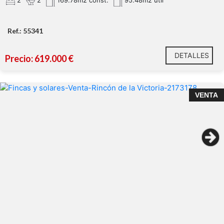
2
2
169.78m2 const.
95.48m2 util
Ref.: 55341
DETALLES
Precio: 619.000 €
¡PARCELA URBANA CON POSIBILIDAD DE HACER 2
VENTA
CASAS Y/O SEGREGAR EN 2 PARCELAS!