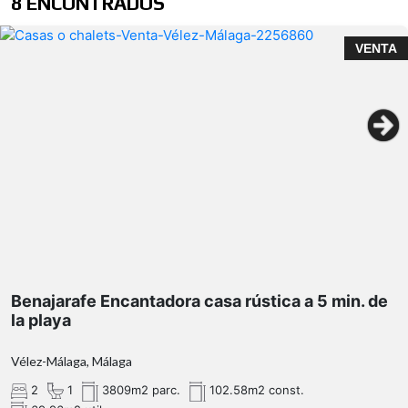
8 ENCONTRADOS
VENTA
dos amplios dormitorios
coqueto porche
Benajarafe Encantadora casa rústica a 5 min. de
maravillosas vistas al mar
la playa
Vélez-Málaga, Málaga
árboles frutales
2
1
3809m2 parc.
102.58m2 const.