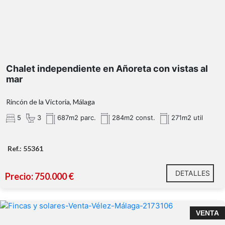
GARAJE CERRADO de 51m² a
pie de calle con capacidad para al menos dos
Chalet independiente en Añoreta con vistas al
vehículos
mar
planta baja
Rincón de la Victoria, Málaga
5
3
687m2 parc.
284m2 const.
271m2 util
Amplia cocina independiente.
Luminoso salón-comedor.
Ref.: 55361
Dormitorio.
Baño completo con ventana exterior.
DETALLES
Precio: 750.000 €
primera planta
Tres dormitorios con 2 baños exteriores
VENTA
Un magnífico salón con grandes ventanales y