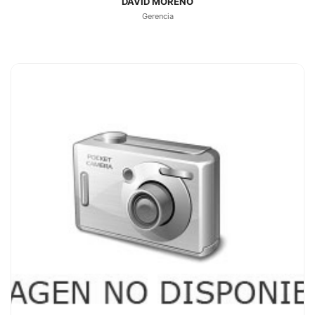
DAVID MORENO
Gerencia
MONICA NEGRON
CARGO:
Agente Inmobiliario
EMAIL:
monica@dainmobiliaria.es
TELÉFONO:
696463839