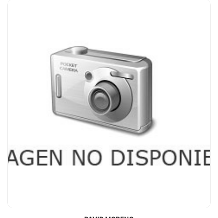
DAVID MORENO
CARGO:
Gerencia
EMAIL:
david@dainmobiliaria.es
TELÉFONO:
630924942
VER FICHA COMPLETA