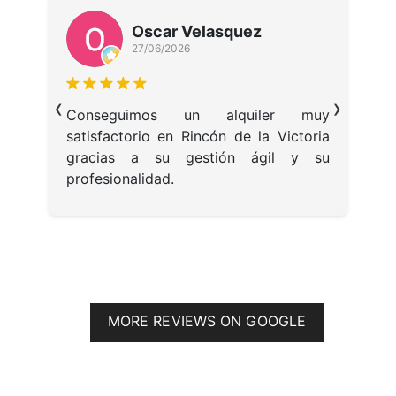
Oscar Velasquez
27/06/2026
P
‹
›
c
lí
Conseguimos un alquiler muy
 y
satisfactorio en Rincón de la Victoria
 a
gracias a su gestión ágil y su
profesionalidad.
MORE REVIEWS ON GOOGLE