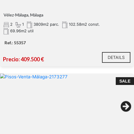
Vélez-Málaga, Málaga
2
1
3809m2 parc.
102.58m2 const.
69.96m2 util
Ref.: 55357
DETAILS
Precio: 409.500 €
SALE