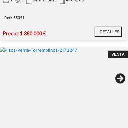
6
5
447m2 const.
447m2 util
Ref.: 55351
DETALLES
Precio: 1.380.000 €
VENTA