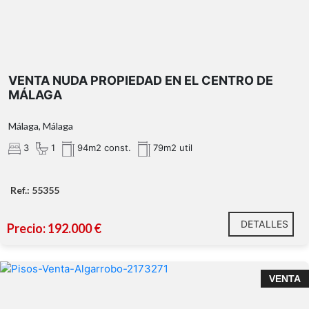
VENTA NUDA PROPIEDAD EN EL CENTRO DE
MÁLAGA
Málaga, Málaga
3
1
94m2 const.
79m2 util
Ref.: 55355
DETALLES
Precio: 192.000 €
Ático en venta en Algarrobo Costa – Sol, mar y
VENTA
comodidad a un paso de la playa