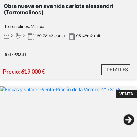
Obra nueva en avenida carlota alessandri
(Torremolinos)
Torremolinos, Málaga
2
2
169.78m2 const.
95.48m2 util
Ref.: 55341
DETALLES
Precio: 619.000 €
¡PARCELA URBANA CON POSIBILIDAD DE HACER 2
VENTA
CASAS Y/O SEGREGAR EN 2 PARCELAS!