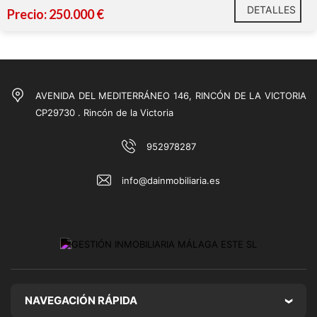
DETALLES
Precio: 250.000 €
AVENIDA DEL MEDITERRÁNEO 146, RINCÓN DE LA VICTORIA
CP29730 . Rincón de la Victoria
La parcela catastral en cuestion, está clasificada según
952978287
el vigente Plan General de Ordenación Urbanística como
suelo urbano incluido en la unidad de ejecución
info@dainmobiliaria.es
NAVEGACIÓN RÁPIDA