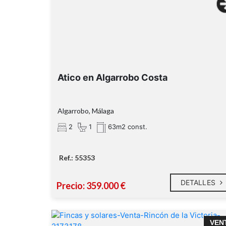
Piscina comunitaria.
Pista de pádel.
Atico en Algarrobo Costa
Pista de tenis.
Zona bar.
Ambiente tranquilo y familiar.
Algarrobo, Málaga
2
1
63m2 const.
1,3 km de la playa d
Rincón de la Victoria
Ref.: 55353
DETALLES
Precio: 359.000 €
¡PARCELA URBANA CON POSIBILIDAD D
VEN