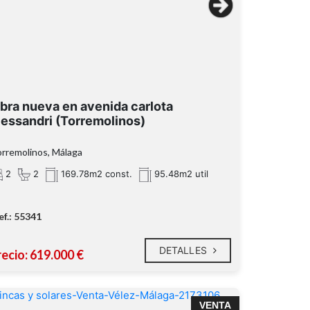
bra nueva en avenida carlota
lessandri (Torremolinos)
rremolinos, Málaga
2
2
169.78m2 const.
95.48m2 util
ef.: 55341
DETALLES
recio: 619.000 €
VENTA