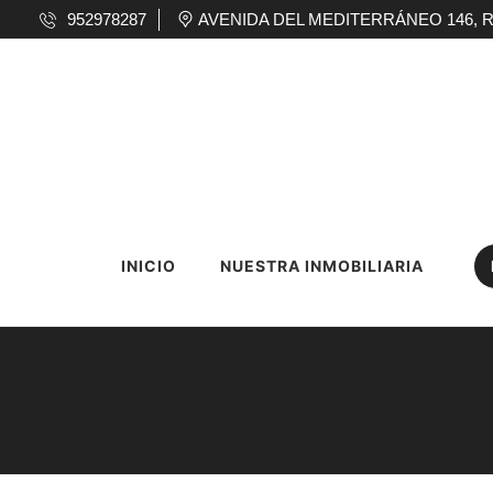
952978287
AVENIDA DEL MEDITERRÁNEO 146, RINC
INICIO
NUESTRA INMOBILIARIA