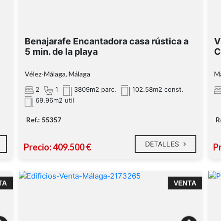
dos amplios dormitorios
Benajarafe Encantadora casa rústica a
V
5 min. de la playa
C
a
Vélez-Málaga, Málaga
Má
coqueto porche
2
1
3809m2 parc.
102.58m2 const.
69.96m2 util
maravillosas vistas al mar
Ref.: 55357
R
árboles frutales
DETALLES
Precio: 409.500 €
P
piscina privada
r
(alberca de 39m
TA
VENTA
1,5 km de la playa