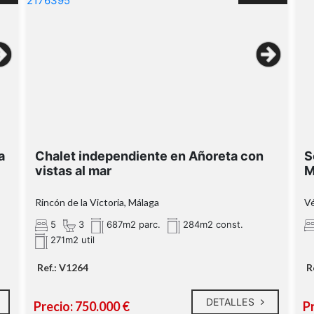
2
a
Chalet independiente en Añoreta con
S
vistas al mar
M
a
Rincón de la Victoria, Málaga
Vé
a
GARAJE CERRADO
r
de 51m² a pie de calle con capacidad para al
5
3
687m2 parc.
284m2 const.
menos dos vehículos
271m2 util
planta baja
Ref.: V1264
R
DETALLES
Precio: 750.000 €
P