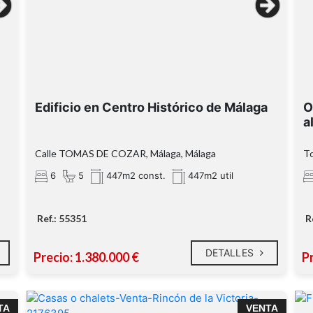
Edificio en Centro Histórico de Málaga
O
Tu refugio en Benajarafe te está esperando.
a
Calle TOMAS DE COZAR, Málaga, Málaga
To
6
5
447m2 const.
447m2 util
e
Ref.: 55351
R
DETALLES
Precio: 1.380.000 €
P
E
TA
VENTA