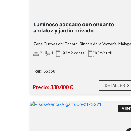
Luminoso adosado con encanto
andaluz y jardin privado
Zona Cuevas del Tesoro, Rincón de la Victoria, Málag
2
1
93m2 const.
83m2 util
Ref.: 55360
DETALLES
Precio: 330.000 €
Ático en venta en Algarrobo Costa – Sol, ma
VEN
y comodidad a un paso de la playa