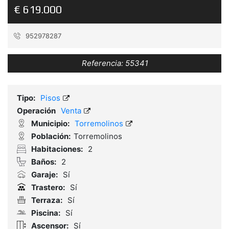
€ 619.000
952978287
Referencia:
55341
Tipo:
Pisos
Operación
Venta
Municipio:
Torremolinos
Población:
Torremolinos
Habitaciones:
2
Baños:
2
Garaje:
Sí
Trastero:
Sí
Terraza:
Sí
Piscina:
Sí
Ascensor:
Sí