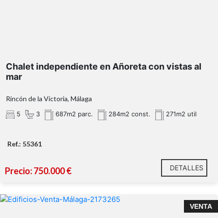
GARAJE CERRADO de 51m² a
pie de calle con capacidad para al menos dos
Chalet independiente en Añoreta con vistas al
vehículos
mar
planta baja
Rincón de la Victoria, Málaga
5
3
687m2 parc.
284m2 const.
271m2 util
Amplia cocina independiente.
Luminoso salón-comedor.
Ref.: 55361
Dormitorio.
Baño completo con ventana exterior.
DETALLES
Precio: 750.000 €
primera planta
Tres dormitorios con 2 baños exteriores
VENTA
Un magnífico salón con grandes ventanales y