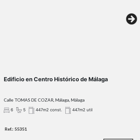
espectaculares vistas al mar.
Un cuarto dormitorio también con amplios
ventanales orientados al Mediterráneo.
dormitorio
torreón 23
94m²
794m²
Edificio en Centro Histórico de Málaga
Piscina privada, 30m de lamina de agua
Calle TOMAS DE COZAR, Málaga, Málaga
Jardín de fácil mantenimiento.
Árboles y vegetación consolidada.
6
5
447m2 const.
447m2 util
Sistema de riego automático.
Fachada revestida en piedra natural.
Ref.: 55351