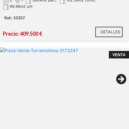
2
1
3809m2 parc.
102.58m2 const.
69.96m2 util
piscina privada (alberca de
39m
Ref.: 55357
1,5 km de la playa
DETALLES
Precio: 409.500 €
VENTA
Tu refugio en Benajarafe te está esperando.