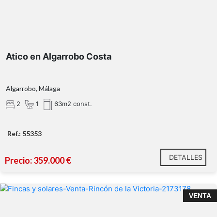
Atico en Algarrobo Costa
Algarrobo, Málaga
2
1
63m2 const.
UE.CH
Ref.: 55353
DETALLES
Precio: 359.000 €
¡PARCELA URBANA CON POSIBILIDAD DE HACER 2
VENTA
CASAS Y/O SEGREGAR EN 2 PARCELAS!