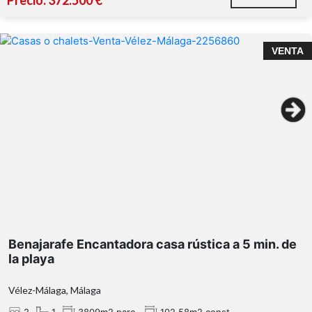
Precio: 372.500 €
VENTA
dos amplios dormitorios
coqueto porche
Benajarafe Encantadora casa rústica a 5 min. de
maravillosas vistas al mar
la playa
Vélez-Málaga, Málaga
árboles frutales