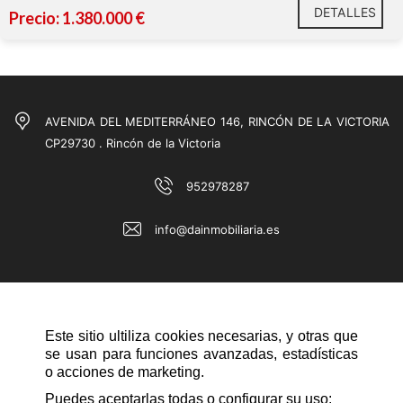
DETALLES
Precio: 1.380.000 €
Carpintería exterior de altas prestaciones.
Puertas de madera de gran calidad.
Ventanas climalit
Suelos y baños con acabados superiores.
AVENIDA DEL MEDITERRÁNEO 146, RINCÓN DE LA VICTORIA
Paredes lisas.
CP29730 . Rincón de la Victoria
Excelente estado de conservación.
952978287
info@dainmobiliaria.es
en exclusiva
Este sitio ultiliza cookies necesarias, y otras que
se usan para funciones avanzadas, estadísticas
o acciones de marketing.
NAVEGACIÓN RÁPIDA
Puedes aceptarlas todas o configurar su uso: