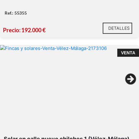
Ref.: 55355
DETALLES
Precio: 192.000 €
VENTA
Suelo urbano en Chilches Pueblo con espectaculares
vistas al mar y a la montaña, a tan solo 10 minutos de la
Solar en calle nuevo chilches 1 (Vélez-Málaga)