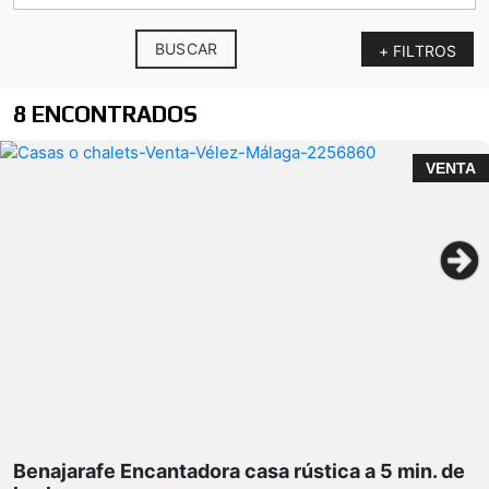
BUSCAR
+ FILTROS
8 ENCONTRADOS
VENTA
dos amplios dormitorios
coqueto porche
Benajarafe Encantadora casa rústica a 5 min. de
maravillosas vistas al mar