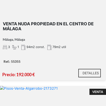
VENTA NUDA PROPIEDAD EN EL CENTRO DE
MÁLAGA
Málaga, Málaga
3
1
94m2 const.
79m2 util
Ref.: 55355
DETALLES
Precio: 192.000 €
Ático en venta en Algarrobo Costa – Sol, mar y
VENTA
comodidad a un paso de la playa