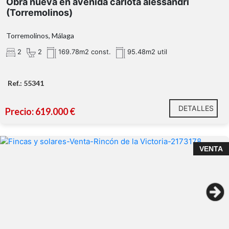
Obra nueva en avenida carlota alessandri
(Torremolinos)
Torremolinos, Málaga
2
2
169.78m2 const.
95.48m2 util
Ref.: 55341
DETALLES
Precio: 619.000 €
¡PARCELA URBANA CON POSIBILIDAD DE HACER 2
VENTA
CASAS Y/O SEGREGAR EN 2 PARCELAS!