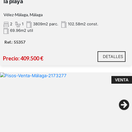
la playa
Vélez-Málaga, Málaga
árboles frutales
2
1
3809m2 parc.
102.58m2 const.
69.96m2 util
piscina privada (alberca de
39m
Ref.: 55357
1,5 km de la playa
DETALLES
Precio: 409.500 €
VENTA
Tu refugio en Benajarafe te está esperando.