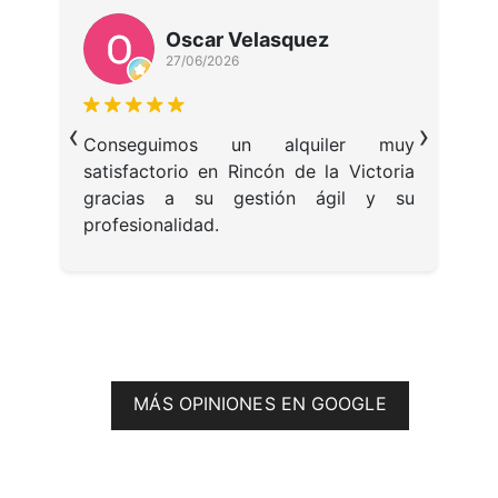
Oscar Velasquez
27/06/2026
P
‹
›
c
lí
Conseguimos un alquiler muy
 y
satisfactorio en Rincón de la Victoria
 a
gracias a su gestión ágil y su
UE.CH
profesionalidad.
Los honorarios de intermediación inmobiliaria sí están
MÁS OPINIONES EN GOOGLE
incluidos en el precio.
AU.CH