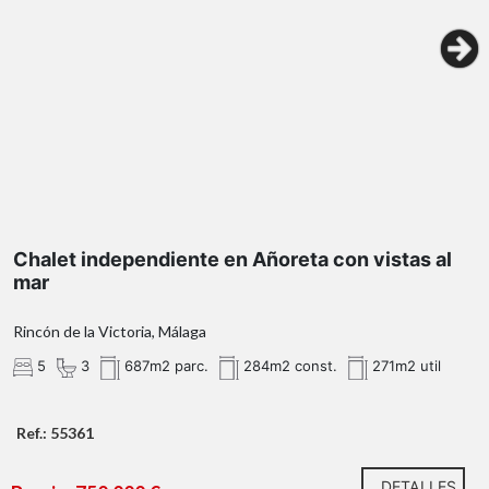
GARAJE CERRADO de 51m² a
pie de calle con capacidad para al menos dos
Chalet independiente en Añoreta con vistas al
vehículos
mar
planta baja
Rincón de la Victoria, Málaga
5
3
687m2 parc.
284m2 const.
271m2 util
Amplia cocina independiente.
Luminoso salón-comedor.
Ref.: 55361
Dormitorio.
Baño completo con ventana exterior.
DETALLES